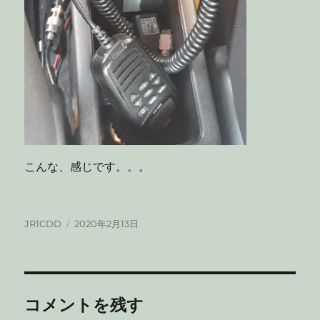
こんな、感じです。。。
投
投
JR1CDD
2020年2月13日
稿
稿
者
日:
コメントを残す