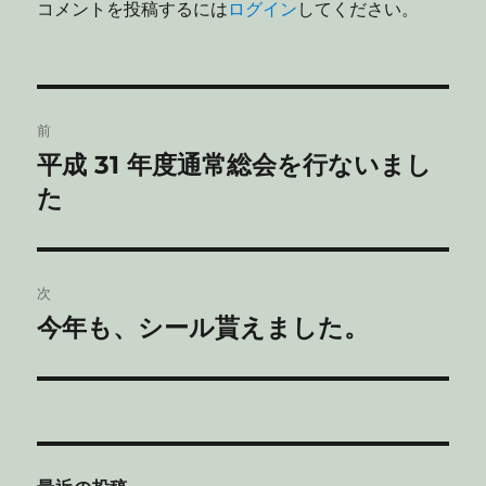
コメントを投稿するには
ログイン
してください。
投
前
稿
平成 31 年度通常総会を行ないまし
前
ナ
の
た
投
ビ
稿:
ゲ
次
今年も、シール貰えました。
次
ー
の
シ
投
稿:
ョ
ン