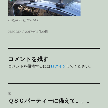
Exif_JPEG_PICTURE
投
投
JR1CDD
2017年12月29日
稿
稿
者
日:
コメントを残す
コメントを投稿するには
ログイン
してください。
投
前
稿
ＱＳＯパーティーに備えて。。。
前
の