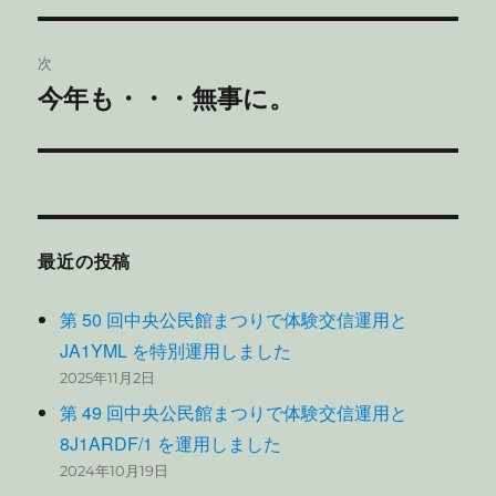
ナ
投
ビ
稿:
次
ゲ
今年も・・・無事に。
次
の
ー
投
シ
稿:
ョ
最近の投稿
ン
第 50 回中央公民館まつりで体験交信運用と
JA1YML を特別運用しました
2025年11月2日
第 49 回中央公民館まつりで体験交信運用と
8J1ARDF/1 を運用しました
2024年10月19日