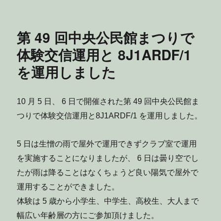
稿
稿
50
者
日:
回
中
第 49 回中央公民館まつりで
央
公
体験交信運用と 8J1ARDF/1
民
を運用しました
館
ま
つ
り
10 月 5 日、 6 日で開催された第 49 回中央公民館ま
で
つりで体験交信運用と
8J1ARDF/1 を運用しました。
体
験
交
5 日は生憎の雨で屋外で運用できずクラブ室で運用
信
を実施することになりましたが、 6 日は曇り空でし
運
用
たが雨は降ることはなくちょうど良い陽気で屋外で
と
運用することができました。
JA1YML
体験は 5 歳から小学生、中学生、高校生、大人まで
を
特
幅広い年齢層の方にご参加頂けました。