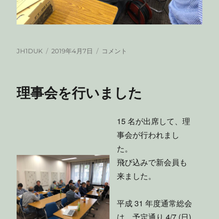
投
投
平
JH1DUK
2019年4月7日
コメント
稿
稿
成
者
日:
31
年
理事会を行いました
度
通
常
15 名が出席して、理
総
会
事会が行われまし
を
た。
行
飛び込みで新会員も
な
い
来ました。
ま
し
平成 31 年度通常総会
た
に
は、予定通り 4/7 (日)