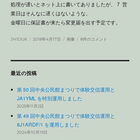
処理が遅いとネット上に書いてありましたが、 7 営
業日はそんなに遅くはないような。
金曜日に保証書が来たら変更届を出す予定です。
投
投
フ
中
JH1DUK
2018年4月17日
画像
8件のコメント
稿
稿
ォ
華
者
日:
ー
ハ
マ
ン
ッ
デ
ト
ィ
最近の投稿
へ
の
第 50 回中央公民館まつりで体験交信運用と
JA1YML を特別運用しました
2025年11月2日
第 49 回中央公民館まつりで体験交信運用と
8J1ARDF/1 を運用しました
2024年10月19日