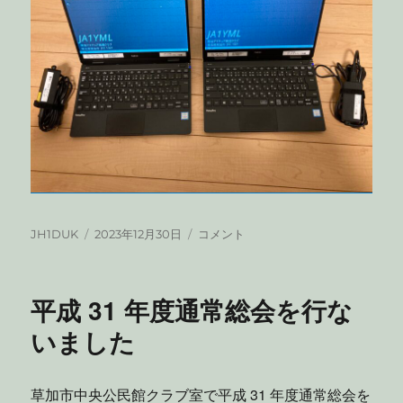
用
と
8J1ARDF/1
を
運
用
し
ま
し
た
に
投
投
コ
JH1DUK
2023年12月30日
コメント
稿
稿
ン
者
日:
テ
ス
平成 31 年度通常総会を行な
ト
用
いました
PC
調
達
草加市中央公民館クラブ室で平成 31 年度通常総会を