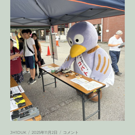
投
投
第
JH1DUK
2025年11月2日
コメント