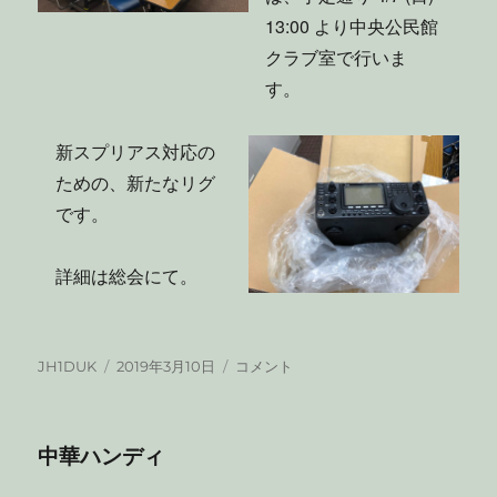
13:00 より中央公民館
クラブ室で行いま
す。
新スプリアス対応の
ための、新たなリグ
です。
詳細は総会にて。
投
投
理
JH1DUK
2019年3月10日
コメント
稿
稿
事
者
日:
会
を
中華ハンディ
行
い