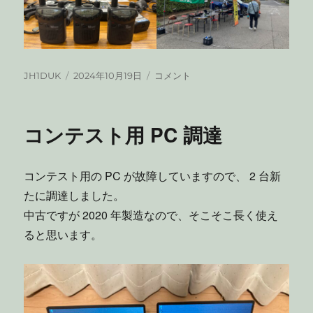
投
投
第
JH1DUK
2024年10月19日
コメント
稿
稿
49
者
日:
回
中
コンテスト用 PC 調達
央
公
民
コンテスト用の PC が故障していますので、 2 台新
館
ま
たに調達しました。
つ
中古ですが 2020 年製造なので、そこそこ長く使え
り
ると思います。
で
体
験
交
信
運